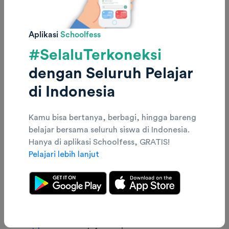
Ampel
Surabaya
Aplikasi
Schoolfess
3
Universitas
akuntansi
546
@axln_hhj
#SelaluTerkoneksi
Islam
SOSHUM
dengan Seluruh Pelajar
Negeri
Sunan
di Indonesia
Ampel
Surabaya
Kamu bisa bertanya, berbagi, hingga bareng
belajar bersama seluruh siswa di Indonesia.
4
Universitas
Ilmu
567
@kodomosi
Hanya di aplikasi Schoolfess, GRATIS!
Islam
Komunikasi
Pelajari lebih lanjut
Negeri
SOSHUM
Sunan
Ampel
Surabaya
5
Universitas
Sistem
587
demenscou