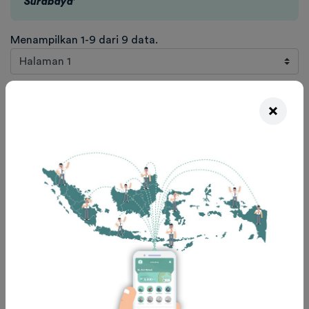
Surabaya
'
Menampilkan 1-9 dari 9 data.
#
Universitas
Prodi/Jurusan
Skor
Kontak
×
1
Universitas
Ilmu Politik
512
IG: gafifbrn
Islam
SOSHUM
Negeri
Sunan
Ampel
Surabaya
2
Universitas
SOSIOLOGI
516
Islam
SOSHUM
Negeri
Sunan