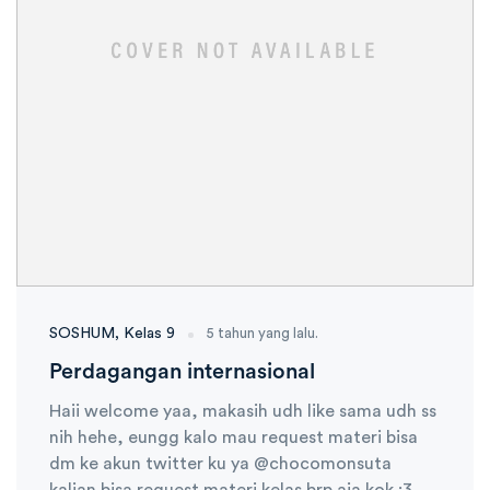
SOSHUM
Kelas 9
5 tahun yang lalu.
Perdagangan internasional
Haii welcome yaa, makasih udh like sama udh ss
nih hehe, eungg kalo mau request materi bisa
dm ke akun twitter ku ya @chocomonsuta
kalian bisa request materi kelas brp aja kok :3