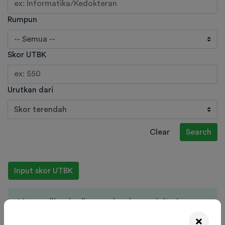
Rumpun
Skor UTBK
Urutkan dari
Clear
Search
Input skor UTBK
Menampilkan hasil pencarian dengan kriteria:
'
2022
' '
Institut Seni Indonesia Yogyakarta
'
×