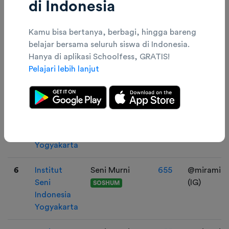
di Indonesia
Indonesia
SOSHUM
Yogyakarta
Kamu bisa bertanya, berbagi, hingga bareng
belajar bersama seluruh siswa di Indonesia.
4
Institut
SENI MUSIK
578
Hanya di aplikasi Schoolfess, GRATIS!
Seni
SOSHUM
Pelajari lebih lanjut
Indonesia
Yogyakarta
5
Institut
Seni Murni
632
Twitter:
Seni
@antaresw
SOSHUM
Indonesia
Yogyakarta
6
Institut
Seni Murni
655
@miramisil
Seni
(IG)
SOSHUM
Indonesia
Yogyakarta