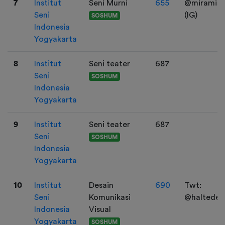
7
Institut
Seni Murni
655
@miramisil
Seni
(IG)
SOSHUM
Indonesia
Yogyakarta
8
Institut
Seni teater
687
Seni
SOSHUM
Indonesia
Yogyakarta
9
Institut
Seni teater
687
Seni
SOSHUM
Indonesia
Yogyakarta
10
Institut
Desain
690
Twt:
Seni
Komunikasi
@haltede
Indonesia
Visual
Yogyakarta
SOSHUM