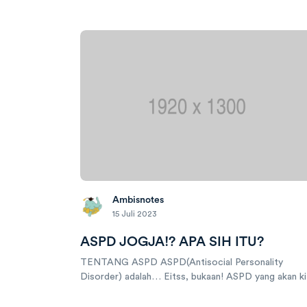
Ambisnotes
15 Juli 2023
ASPD JOGJA!? APA SIH ITU?
TENTANG ASPD ASPD(Antisocial Personality
Disorder) adalah… Eitss, bukaan! ASPD yang akan ki
bahas kali ini adalah Assasement Standardisasi
Pendidikan Daerah. Disaat kebanyakan provinsi memil.