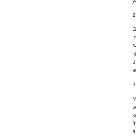
y
2
G
i
s
k
d
s
3
M
s
k
f
a