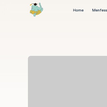
Home
Menfess