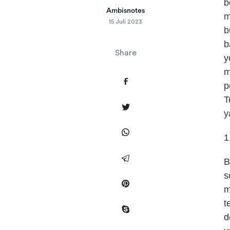
b
Ambisnotes
m
15 Juli 2023
b
b
Share
y
m
p
T
y
1
B
s
m
t
d