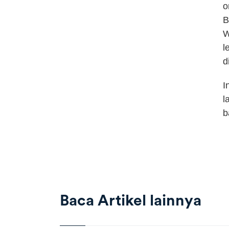
o
B
W
l
d
I
l
b
Baca Artikel lainnya