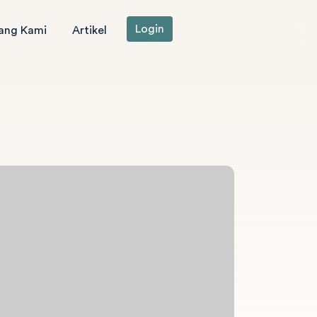
Login
ang Kami
Artikel
!