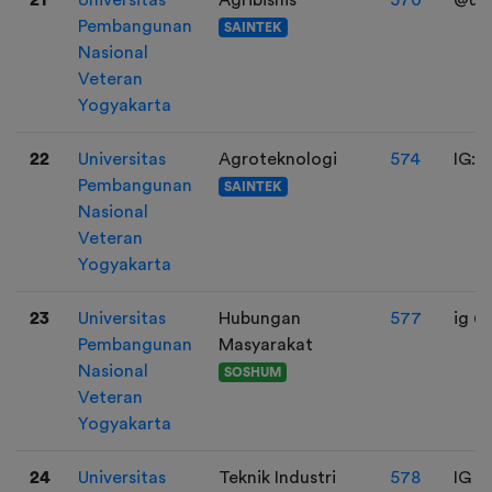
Pembangunan
SAINTEK
Nasional
Veteran
Yogyakarta
22
Universitas
Agroteknologi
574
IG: 
Pembangunan
SAINTEK
Nasional
Veteran
Yogyakarta
23
Universitas
Hubungan
577
ig @
Pembangunan
Masyarakat
Nasional
SOSHUM
Veteran
Yogyakarta
24
Universitas
Teknik Industri
578
IG :