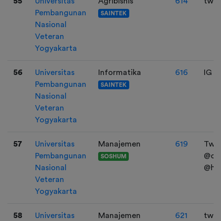
55
Universitas
Agribisnis
614
twt
Pembangunan
SAINTEK
Nasional
Veteran
Yogyakarta
56
Universitas
Informatika
616
IG :
Pembangunan
SAINTEK
Nasional
Veteran
Yogyakarta
57
Universitas
Manajemen
619
Twit
Pembangunan
@ok
SOSHUM
Nasional
@hi
Veteran
Yogyakarta
58
Universitas
Manajemen
621
twitt