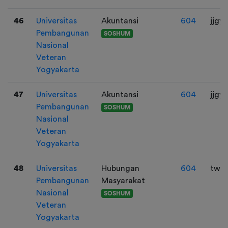
46
Universitas
Akuntansi
604
jjgy
Pembangunan
SOSHUM
Nasional
Veteran
Yogyakarta
47
Universitas
Akuntansi
604
jjgy
Pembangunan
SOSHUM
Nasional
Veteran
Yogyakarta
48
Universitas
Hubungan
604
twt:
Pembangunan
Masyarakat
Nasional
SOSHUM
Veteran
Yogyakarta