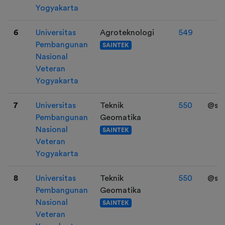
Yogyakarta
6
Universitas
Agroteknologi
549
Pembangunan
SAINTEK
Nasional
Veteran
Yogyakarta
7
Universitas
Teknik
550
@sek
Pembangunan
Geomatika
Nasional
SAINTEK
Veteran
Yogyakarta
8
Universitas
Teknik
550
@sek
Pembangunan
Geomatika
Nasional
SAINTEK
Veteran