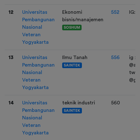
12
Universitas
Ekonomi
552
IG: 
Pembangunan
bisnis/manajemen
Nasional
SOSHUM
Veteran
Yogyakarta
13
Universitas
Ilmu Tanah
556
ig :
Pembangunan
@av
SAINTEK
Nasional
twt :
Veteran
@ga
Yogyakarta
14
Universitas
teknik industri
560
Pembangunan
SAINTEK
Nasional
Veteran
Yogyakarta