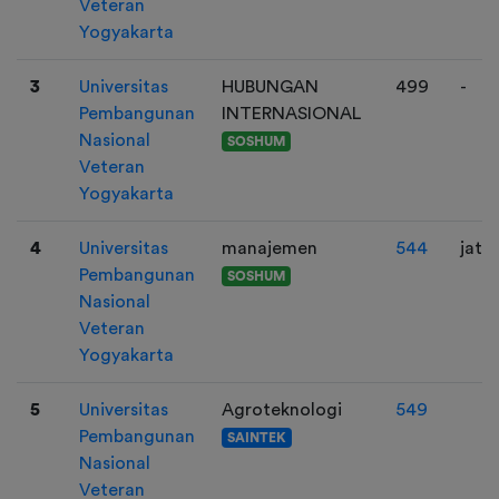
Veteran
Yogyakarta
3
Universitas
HUBUNGAN
499
-
Pembangunan
INTERNASIONAL
Nasional
SOSHUM
Veteran
Yogyakarta
4
Universitas
manajemen
544
jatr
Pembangunan
SOSHUM
Nasional
Veteran
Yogyakarta
5
Universitas
Agroteknologi
549
Pembangunan
SAINTEK
Nasional
Veteran