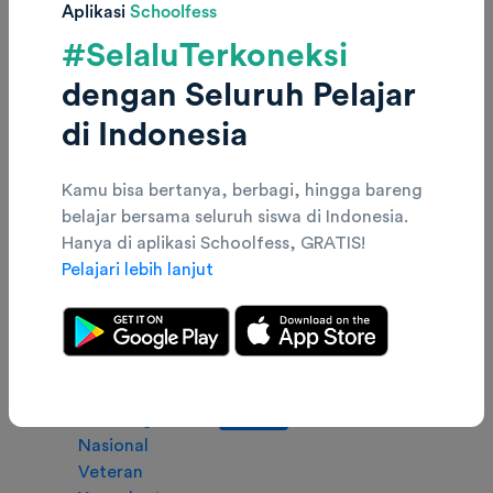
Aplikasi
Schoolfess
Yogyakarta
#SelaluTerkoneksi
40
Universitas
Teknik Industri
594
Twit
dengan Seluruh Pelajar
Pembangunan
@ber
SAINTEK
Nasional
di Indonesia
Veteran
Yogyakarta
Kamu bisa bertanya, berbagi, hingga bareng
belajar bersama seluruh siswa di Indonesia.
41
Universitas
Manajemen
595
@srs
Hanya di aplikasi Schoolfess, GRATIS!
Pembangunan
SOSHUM
Pelajari lebih lanjut
Nasional
Veteran
Yogyakarta
42
Universitas
Teknik geologi
600
Pembangunan
SAINTEK
Nasional
Veteran