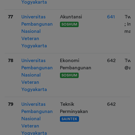
Yogyakarta
77
Universitas
Akuntansi
641
Twit
Pembangunan
; In
SOSHUM
Nasional
matc
Veteran
Yogyakarta
78
Universitas
Ekonomi
642
Twit
Pembangunan
Pembangunan
@apa
Nasional
SOSHUM
Veteran
Yogyakarta
79
Universitas
Teknik
642
Pembangunan
Perminyakan
Nasional
SAINTEK
Veteran
Yogyakarta