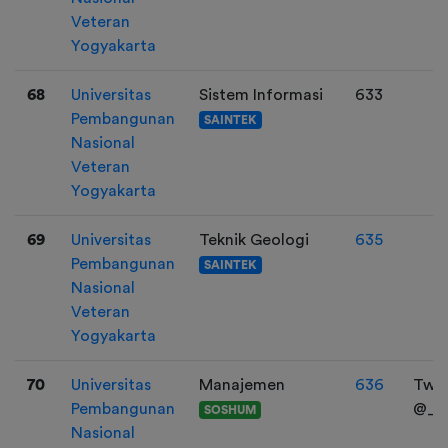
Veteran
Yogyakarta
68
Universitas
Sistem Informasi
633
Pembangunan
SAINTEK
Nasional
Veteran
Yogyakarta
69
Universitas
Teknik Geologi
635
Pembangunan
SAINTEK
Nasional
Veteran
Yogyakarta
70
Universitas
Manajemen
636
Twt/
Pembangunan
@_m
SOSHUM
Nasional