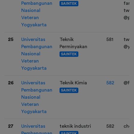
Pembangunan
fand
SAINTEK
Nasional
twt :
Veteran
@pip
Yogyakarta
25
Universitas
Teknik
581
twit
Pembangunan
Perminyakan
@ye
Nasional
SAINTEK
Veteran
Yogyakarta
26
Universitas
Teknik Kimia
582
@Pse
Pembangunan
SAINTEK
Nasional
Veteran
Yogyakarta
27
Universitas
teknik industri
582
cho
Pembangunan
SAINTEK