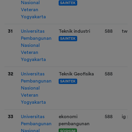
Nasional
SAINTEK
Veteran
Yogyakarta
31
Universitas
Teknik industri
588
twit 
Pembangunan
SAINTEK
Nasional
Veteran
Yogyakarta
32
Universitas
Teknik Geofisika
588
Pembangunan
SAINTEK
Nasional
Veteran
Yogyakarta
33
Universitas
ekonomi
588
ig :
Pembangunan
pembangunan
Nasional
SOSHUM