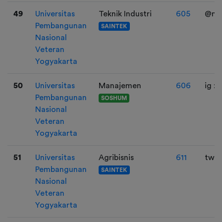
49
Universitas
Teknik Industri
605
@ng
Pembangunan
SAINTEK
Nasional
Veteran
Yogyakarta
50
Universitas
Manajemen
606
ig :
Pembangunan
SOSHUM
Nasional
Veteran
Yogyakarta
51
Universitas
Agribisnis
611
twt 
Pembangunan
SAINTEK
Nasional
Veteran
Yogyakarta