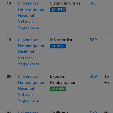
18
Universitas
Sistem informasi
568
Pembangunan
SAINTEK
Nasional
Veteran
Yogyakarta
19
Universitas
informatika
569
Pembangunan
SAINTEK
Nasional
Veteran
Yogyakarta
20
Universitas
Ekonomi
569
Twit
Pembangunan
Pembangunan
@sze
Nasional
SOSHUM
Veteran
Yogyakarta
21
Universitas
Agribisnis
570
@ud