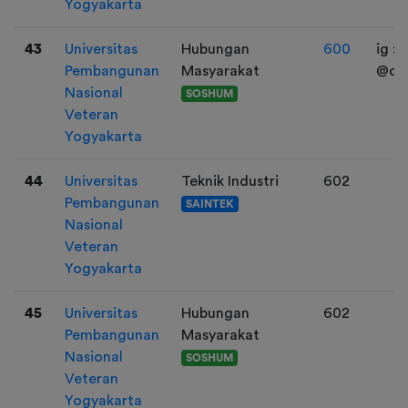
Yogyakarta
43
Universitas
Hubungan
600
ig :
Pembangunan
Masyarakat
@cho
Nasional
SOSHUM
Veteran
Yogyakarta
44
Universitas
Teknik Industri
602
Pembangunan
SAINTEK
Nasional
Veteran
Yogyakarta
45
Universitas
Hubungan
602
Pembangunan
Masyarakat
Nasional
SOSHUM
Veteran
Yogyakarta