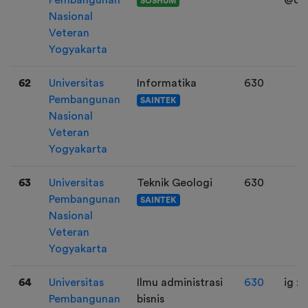
SOSHUM
Nasional
Veteran
Yogyakarta
62
Universitas
Informatika
630
Pembangunan
SAINTEK
Nasional
Veteran
Yogyakarta
63
Universitas
Teknik Geologi
630
Pembangunan
SAINTEK
Nasional
Veteran
Yogyakarta
64
Universitas
Ilmu administrasi
630
ig : 
Pembangunan
bisnis