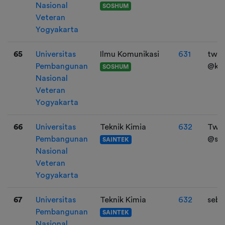
Nasional
SOSHUM
Veteran
Yogyakarta
65
Universitas
Ilmu Komunikasi
631
twitt
Pembangunan
@kil
SOSHUM
Nasional
Veteran
Yogyakarta
66
Universitas
Teknik Kimia
632
Twit
Pembangunan
@se
SAINTEK
Nasional
Veteran
Yogyakarta
67
Universitas
Teknik Kimia
632
sebl
Pembangunan
SAINTEK
Nasional