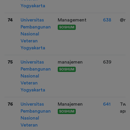
Yogyakarta
74
Universitas
Management
638
@rua
Pembangunan
SOSHUM
Nasional
Veteran
Yogyakarta
75
Universitas
manajemen
639
Pembangunan
SOSHUM
Nasional
Veteran
Yogyakarta
76
Universitas
Manajemen
641
Twit
Pembangunan
apro
SOSHUM
Nasional
Veteran