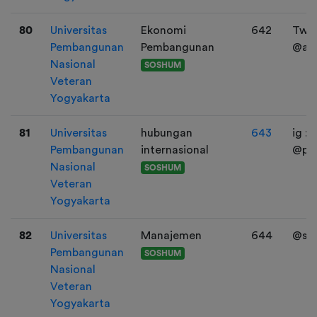
80
Universitas
Ekonomi
642
Twit
Pembangunan
Pembangunan
@apa
Nasional
SOSHUM
Veteran
Yogyakarta
81
Universitas
hubungan
643
ig :
Pembangunan
internasional
@pep
Nasional
SOSHUM
Veteran
Yogyakarta
82
Universitas
Manajemen
644
@sen
Pembangunan
SOSHUM
Nasional
Veteran
Yogyakarta