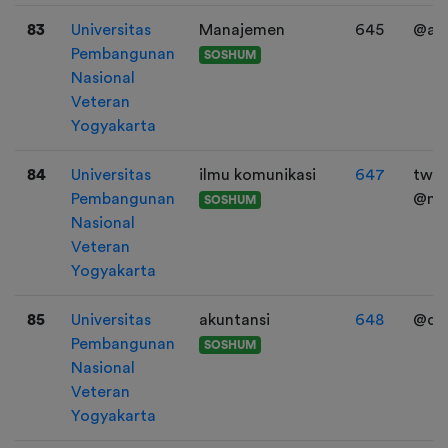
83
Universitas
Manajemen
645
@ang
Pembangunan
SOSHUM
Nasional
Veteran
Yogyakarta
84
Universitas
ilmu komunikasi
647
twitt
Pembangunan
@n0
SOSHUM
Nasional
Veteran
Yogyakarta
85
Universitas
akuntansi
648
@daf
Pembangunan
SOSHUM
Nasional
Veteran
Yogyakarta