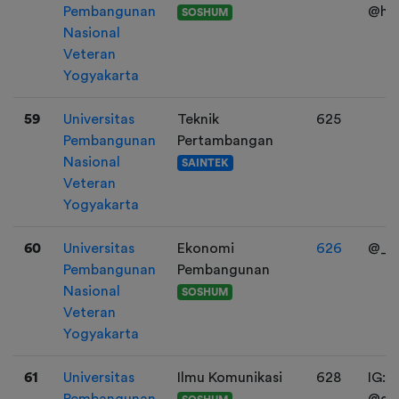
Pembangunan
@ha
SOSHUM
Nasional
Veteran
Yogyakarta
59
Universitas
Teknik
625
Pembangunan
Pertambangan
Nasional
SAINTEK
Veteran
Yogyakarta
60
Universitas
Ekonomi
626
@_j
Pembangunan
Pembangunan
Nasional
SOSHUM
Veteran
Yogyakarta
61
Universitas
Ilmu Komunikasi
628
IG:
Pembangunan
@dyf