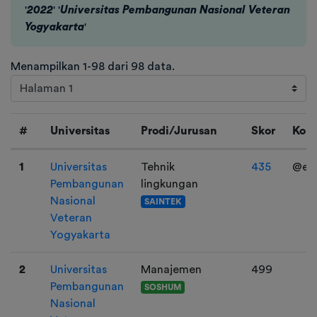
'
2022
' '
Universitas Pembangunan Nasional Veteran
Yogyakarta
'
Menampilkan 1-98 dari 98 data.
#
Universitas
Prodi/Jurusan
Skor
Kon
1
Universitas
Tehnik
435
@elm
Pembangunan
lingkungan
Nasional
SAINTEK
Veteran
Yogyakarta
2
Universitas
Manajemen
499
Pembangunan
SOSHUM
Nasional