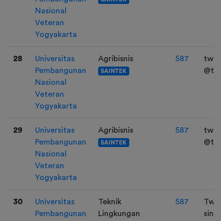
Nasional
Veteran
Yogyakarta
28
Universitas
Agribisnis
587
twit
Pembangunan
@the
SAINTEK
Nasional
Veteran
Yogyakarta
29
Universitas
Agribisnis
587
twit
Pembangunan
@the
SAINTEK
Nasional
Veteran
Yogyakarta
30
Universitas
Teknik
587
Twt:
Pembangunan
Lingkungan
sina