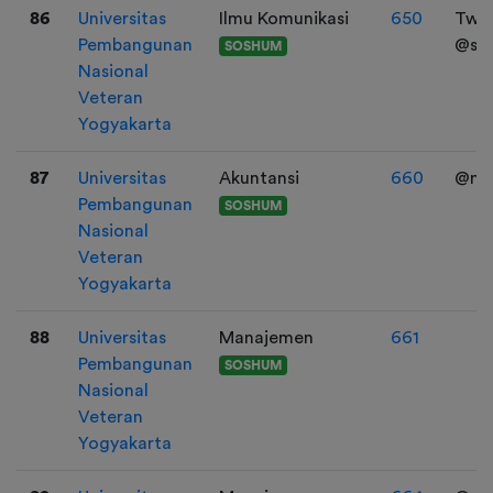
86
Universitas
Ilmu Komunikasi
650
Twit
Pembangunan
@sfs
SOSHUM
Nasional
Veteran
Yogyakarta
87
Universitas
Akuntansi
660
@not
Pembangunan
SOSHUM
Nasional
Veteran
Yogyakarta
88
Universitas
Manajemen
661
Pembangunan
SOSHUM
Nasional
Veteran
Yogyakarta