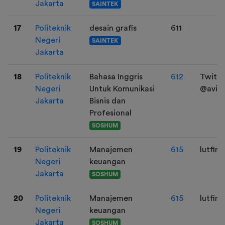
Jakarta
SAINTEK
17
Politeknik
desain grafis
611
Negeri
SAINTEK
Jakarta
18
Politeknik
Bahasa Inggris
612
Twitte
Negeri
Untuk Komunikasi
@avior
Jakarta
Bisnis dan
Profesional
SOSHUM
19
Politeknik
Manajemen
615
lutfim
Negeri
keuangan
Jakarta
SOSHUM
20
Politeknik
Manajemen
615
lutfim
Negeri
keuangan
Jakarta
SOSHUM