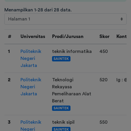
Menampilkan 1-28 dari 28 data.
#
Universitas
Prodi/Jurusan
Skor
Konta
1
Politeknik
teknik informatika
450
Negeri
SAINTEK
Jakarta
2
Politeknik
Teknologi
520
Ig : @f
Negeri
Rekayasa
Jakarta
Pemeliharaan Alat
Berat
SAINTEK
3
Politeknik
teknik sipil
550
Negeri
SAINTEK