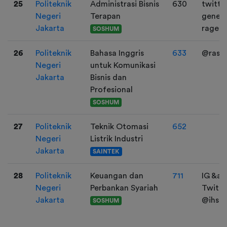
25
Politeknik
Administrasi Bisnis
630
twitter
Negeri
Terapan
geneir
Jakarta
ragem
SOSHUM
26
Politeknik
Bahasa Inggris
633
@rasya
Negeri
untuk Komunikasi
Jakarta
Bisnis dan
Profesional
SOSHUM
27
Politeknik
Teknik Otomasi
652
Negeri
Listrik Industri
Jakarta
SAINTEK
28
Politeknik
Keuangan dan
711
IG &a
Negeri
Perbankan Syariah
Twitter
Jakarta
@ihsa
SOSHUM