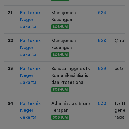
21
Politeknik
Manajemen
624
Negeri
Keuangan
Jakarta
SOSHUM
22
Politeknik
Manajemen
628
@nota
Negeri
keuangan
Jakarta
SOSHUM
23
Politeknik
Bahasa Inggris utk
629
putri_
Negeri
Komunikasi Bisnis
Jakarta
dan Profesional
SOSHUM
24
Politeknik
Administrasi Bisnis
630
twitter
Negeri
Terapan
geneir
Jakarta
ragem
SOSHUM