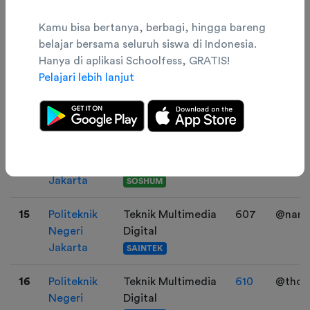
profesional
Kamu bisa bertanya, berbagi, hingga bareng
SOSHUM
belajar bersama seluruh siswa di Indonesia.
Hanya di aplikasi Schoolfess, GRATIS!
13
Politeknik
administrasi
604
Twitter
Pelajari lebih lanjut
Negeri
Bisnis/Administrasi
@buda
Jakarta
Niaga
SOSHUM
14
Politeknik
ADMINISTRASI
604
budak
Negeri
BISNIS TERAPAN
Jakarta
SOSHUM
15
Politeknik
Teknik Multimedia
607
@naru
Negeri
Digital
Jakarta
SAINTEK
16
Politeknik
Teknik Multimedia
610
@thom
Negeri
Digital